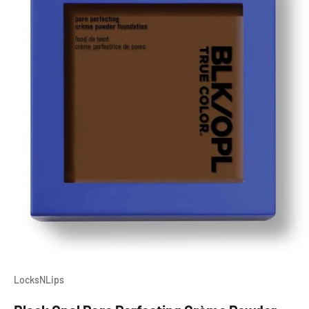
LocksNLips