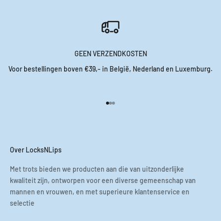
GEEN VERZENDKOSTEN
Voor bestellingen boven €39,- in België, Nederland en Luxemburg.
Naar artikel 1
Naar artikel 2
Naar artikel 3
Over LocksNLips
Met trots bieden we producten aan die van uitzonderlijke
kwaliteit zijn, ontworpen voor een diverse gemeenschap van
mannen en vrouwen, en met superieure klantenservice en
selectie