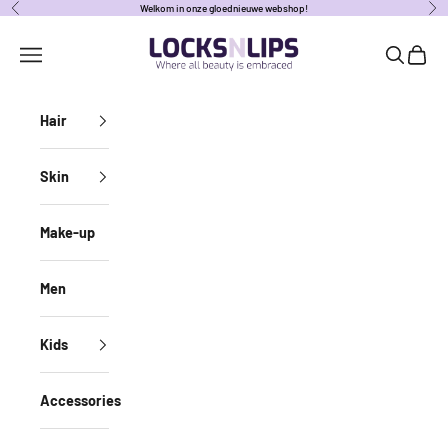
Naar inhoud
Welkom in onze gloednieuwe webshop!
Vorige
Vol
locksnlipsbe
Navigatiemenu openen
Zoeken o
Winke
Hair
Skin
Make-up
Men
Kids
Accessories