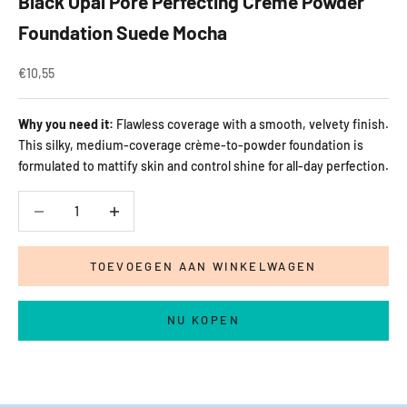
Black Opal Pore Perfecting Crème Powder
Foundation Suede Mocha
Aanbiedingsprijs
€10,55
Why you need it:
Flawless coverage with a smooth, velvety finish.
This silky, medium-coverage crème-to-powder foundation is
formulated to mattify skin and control shine for all-day perfection.
Aantal verlagen
Aantal verlagen
TOEVOEGEN AAN WINKELWAGEN
NU KOPEN