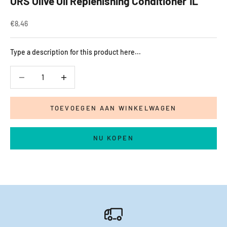
ORS Olive Oil Replenishing Conditioner 1L
Aanbiedingsprijs
€8,46
Type a description for this product here...
Aantal verlagen
Aantal verlagen
TOEVOEGEN AAN WINKELWAGEN
NU KOPEN