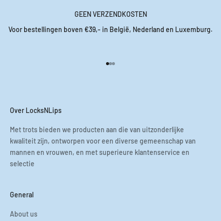
GEEN VERZENDKOSTEN
Voor bestellingen boven €39,- in België, Nederland en Luxemburg.
Naar artikel 1
Naar artikel 2
Naar artikel 3
Over LocksNLips
Met trots bieden we producten aan die van uitzonderlijke
kwaliteit zijn, ontworpen voor een diverse gemeenschap van
mannen en vrouwen, en met superieure klantenservice en
selectie
General
About us