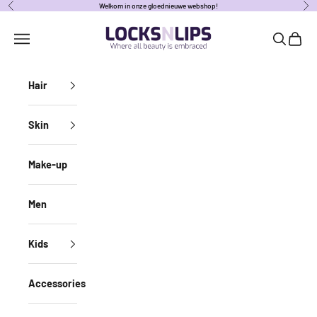
Naar inhoud
Welkom in onze gloednieuwe webshop!
Vorige
Vol
locksnlipsbe
Navigatiemenu openen
Zoeken o
Winke
Hair
Skin
Make-up
Men
Kids
Accessories