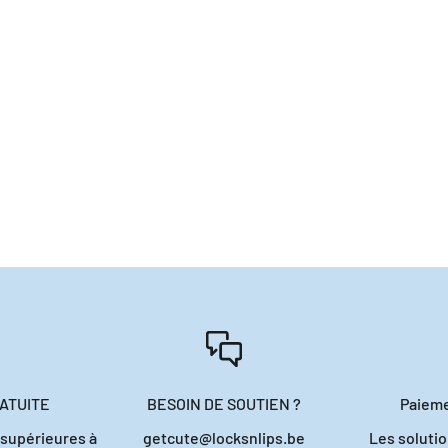
LE JAMAICAN BLACK CASTOR
Aunt Jackie's Butter Fusi
T REPAIR GROWTH OIL 4OZ
Boost 8oz
Prix de vente
Prix de vent
€9,40
€10,55
ATUITE
BESOIN DE SOUTIEN ?
Paieme
supérieures à
getcute@locksnlips.be
Les solutio