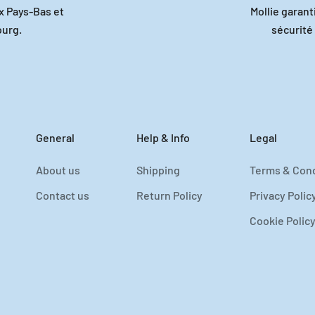
x Pays-Bas et
Mollie garan
urg.
sécurité
General
Help & Info
Legal
About us
Shipping
Terms & Cond
Contact us
Return Policy
Privacy Polic
Cookie Polic