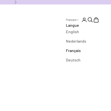
Suivant
Ouvrir le compte 
Ouvrir la rec
Voir le pan
Français
Langue
English
Nederlands
Français
Deutsch