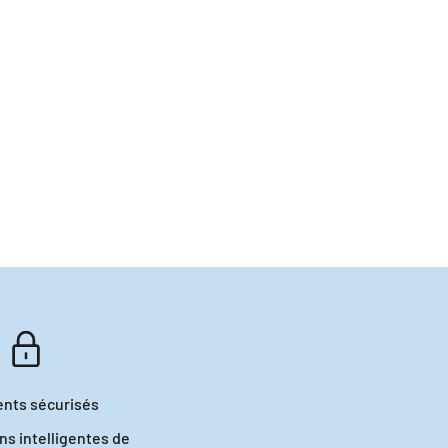
ons Tress
e
nts sécurisés
ns intelligentes de