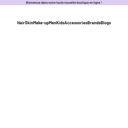
Bienvenue dans notre toute nouvelle boutique en ligne !
Hair
Skin
Make-up
Men
Kids
Accessories
Brands
Blogs