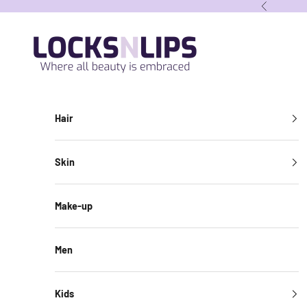
Passer au contenu
Précédent
locksnlipsbe
Hair
Skin
Make-up
Men
Kids